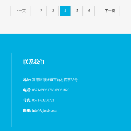
···
···
上一页
2
3
4
5
6
下一页
联系我们
地址:
富阳区渌渚镇百前村官亭88号
电话:
0571-69961788 69961820
传真:
0571-63260721
邮箱:
info@zjhssb.com