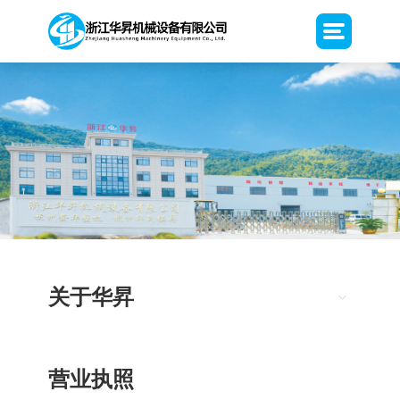
关于华昇
营业执照