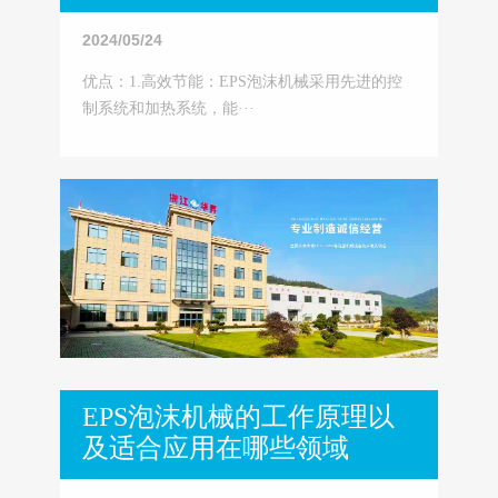
2024/05/24
优点：1.高效节能：EPS泡沫机械采用先进的控
制系统和加热系统，能···
EPS泡沫机械的工作原理以
及适合应用在哪些领域