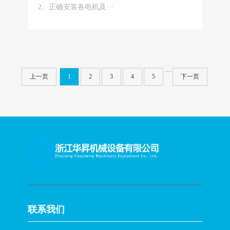
2、正确安装各电机及···
···
上一页
1
2
3
4
5
下一页
联系我们