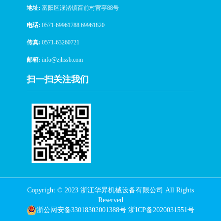
地址:
富阳区渌渚镇百前村官亭88号
电话:
0571-69961788 69961820
传真:
0571-63260721
邮箱:
info@zjhssb.com
扫一扫关注我们
Copyright © 2023 浙江华昇机械设备有限公司 All Rights
Reserved
浙公网安备33018302001388号
浙ICP备2020031551号