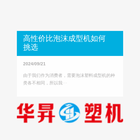
高性价比泡沫成型机如何
挑选
2024/09/21
由于我们作为消费者，需要泡沫塑料成型机的种
类各不相同，所以我···