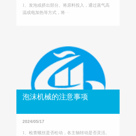
1、发泡或挤出部分。将原料投入，通过蒸气高
温或电加热等方式，将···
泡沫机械的注意事项
2024/05/17
1、检查螺丝是否松动，各主轴转动是否灵活。