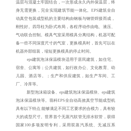
温层与混凝土牢固结合，一次形成永久内外保温层，终
身无需更换，完全实现建筑节能一体化。EPS建筑全自
动真空包装成型机的主要结构由钢板与钢管焊接而成，
刚性好。四导柱为卧式布局，各程序动作由电、液压、
气动联合控制。模具气室采用模具分离结构，机器可配
备一些不同深度尺寸的气室，更换模具时，首先可以在
机器外部组装，缩短更换模具的停止时间。
eps建筑泡沫保温模块适用于居民建筑，如住宅、
宿舍、公寓等；公共建筑，如行政办公、文化教育、幼
儿园、酒店等。；生产和供应建筑，如生产车间、工
厂、冷库等。
新型泡沫箱设备、eps建筑泡沫保温模块、eps建筑
泡沫保温模块等。翡科EPS全自动高效真空节能成型机
具有以下特点:能够满足不同工艺要求的合模力，具有较
大的成型尺寸。世界首个无蒸汽软管无排水软管，获得
国家100多项发明专利，采用双蒸汽系统、无减压系